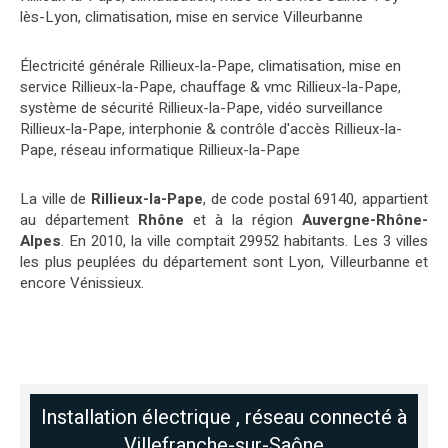
lès-Lyon
,
climatisation, mise en service Villeurbanne
Électricité générale Rillieux-la-Pape
,
climatisation, mise en
service Rillieux-la-Pape
,
chauffage & vmc Rillieux-la-Pape
,
système de sécurité Rillieux-la-Pape
,
vidéo surveillance
Rillieux-la-Pape
,
interphonie & contrôle d'accès Rillieux-la-
Pape
,
réseau informatique Rillieux-la-Pape
La ville de
Rillieux-la-Pape
, de code postal 69140, appartient
au département
Rhône
et à la région
Auvergne-Rhône-
Alpes
. En 2010, la ville comptait 29952 habitants. Les 3 villes
les plus peuplées du département sont Lyon, Villeurbanne et
encore Vénissieux.
Installation électrique , réseau connecté à
Villefranche-sur-Saône