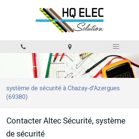
système de sécurité à Chazay-d'Azergues
(69380)
Contacter Altec Sécurité, système
de sécurité