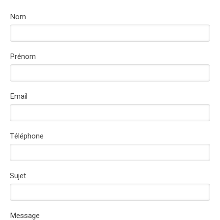
Nom
Prénom
Email
Téléphone
Sujet
Message