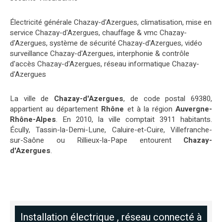
Électricité générale Chazay-d'Azergues
,
climatisation, mise en
service Chazay-d'Azergues
,
chauffage & vmc Chazay-
d'Azergues
,
système de sécurité Chazay-d'Azergues
,
vidéo
surveillance Chazay-d'Azergues
,
interphonie & contrôle
d'accès Chazay-d'Azergues
,
réseau informatique Chazay-
d'Azergues
La ville de
Chazay-d'Azergues
, de code postal 69380,
appartient au département
Rhône
et à la région
Auvergne-
Rhône-Alpes
. En 2010, la ville comptait 3911 habitants.
Écully, Tassin-la-Demi-Lune, Caluire-et-Cuire, Villefranche-
sur-Saône ou Rillieux-la-Pape entourent
Chazay-
d'Azergues
.
Installation électrique , réseau connecté à