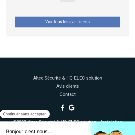
Voir tous les avis clients
Altec Sécurité & HQ ELEC solution
Avis clients
Contact
©2022 Altec Sécurité & HQ ELEC solution - Installation
électrique, réseau connecté